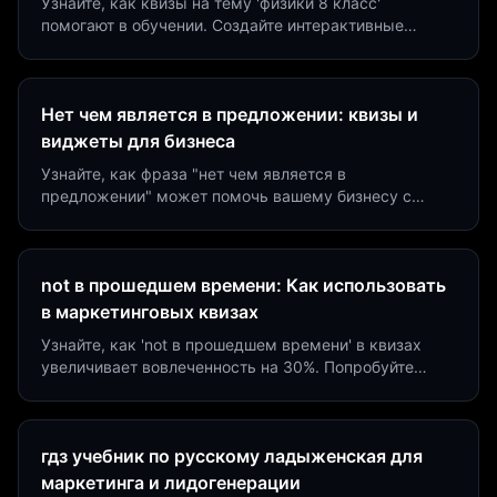
Узнайте, как квизы на тему 'физики 8 класс'
помогают в обучении. Создайте интерактивные
виджеты за 5 минут и увеличьте конверсию до 40%.
Нет чем является в предложении: квизы и
виджеты для бизнеса
Узнайте, как фраза "нет чем является в
предложении" может помочь вашему бизнесу с
помощью квизов и виджетов. Увеличьте конверсию
на 40%!
not в прошедшем времени: Как использовать
в маркетинговых квизах
Узнайте, как 'not в прошедшем времени' в квизах
увеличивает вовлеченность на 30%. Попробуйте
создать квиз за 5 минут на платформе Insaid
Marketing.
гдз учебник по русскому ладыженская для
маркетинга и лидогенерации