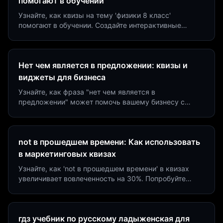
помогают в обучении
Узнайте, как квизы на тему 'физики 8 класс'
помогают в обучении. Создайте интерактивные
виджеты за 5 минут и увеличьте конверсию до 40%.
Нет чем является в предложении: квизы и
виджеты для бизнеса
Узнайте, как фраза "нет чем является в
предложении" может помочь вашему бизнесу с
помощью квизов и виджетов. Увеличьте конверсию
на 40%!
not в прошедшем времени: Как использовать
в маркетинговых квизах
Узнайте, как 'not в прошедшем времени' в квизах
увеличивает вовлеченность на 30%. Попробуйте
создать квиз за 5 минут на платформе Insaid
Marketing.
гдз учебник по русскому ладыженская для