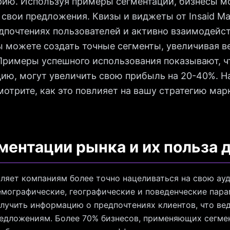
рию. Используя примеры сегментации, бизнесы м
 свои предложения. Квизы и виджеты от Insaid Ma
дпочтениях пользователей и активно взаимодейст
 можете создать точные сегменты, увеличивая в
Примеры успешного использования показывают, ч
ю, могут увеличить свою прибыль на 20-40%. На
смотрите, как это повлияет на вашу стратегию ма
ентации рынка и их польза д
ляет компаниям более точно нацеливаться на свою а
мографические, географические и поведенческие пара
лучить информацию о предпочтениях клиентов, что вед
едложениям. Более 70% бизнесов, применяющих сегме