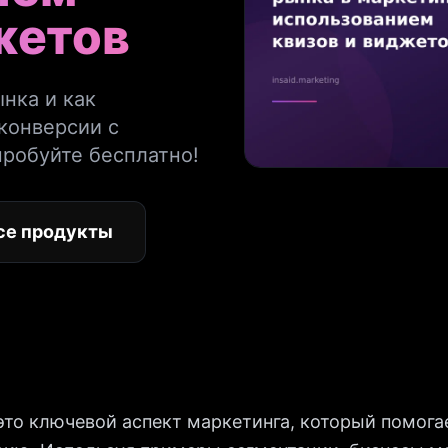
жетов
нка и как
конверсии с
робуйте бесплатно!
се продукты
это ключевой аспект маркетинга, который помог