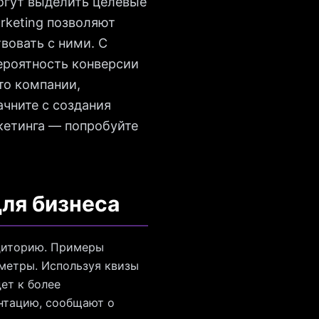
огут выделить целевые
rketing позволяют
вовать с ними. С
ероятность конверсии
то компании,
чните с создания
ркетинга — попробуйте
ля бизнеса
удиторию. Примеры
метры. Используя квизы
ет к более
нтацию, сообщают о