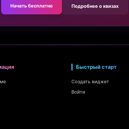
Начать бесплатно
Подробнее о квизах
мация
Быстрый старт
рме
Создать виджет
Войти