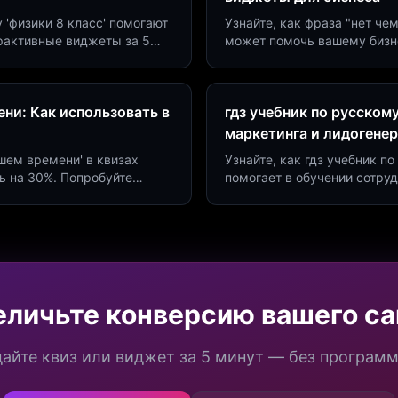
у 'физики 8 класс' помогают
Узнайте, как фраза "нет че
ерактивные виджеты за 5
может помочь вашему бизн
сию до 40%.
виджетов. Увеличьте конве
ни: Как использовать в
гдз учебник по русском
маркетинга и лидогене
дшем времени' в квизах
Узнайте, как гдз учебник 
ь на 30%. Попробуйте
помогает в обучении сотру
а платформе Insaid
продуктивности. Интеграци
еличьте конверсию вашего са
айте квиз или виджет за 5 минут — без програм