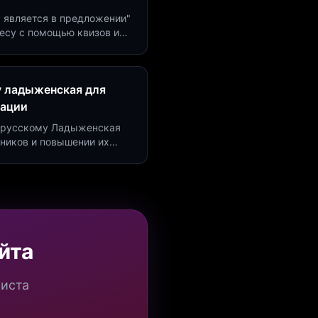
м является в предложении"
есу с помощью квизов и
рсию на 40%!
у ладыженская для
рации
по русскому Ладыженская
дников и повышении их
я квизов и виджетов.
йта
миста