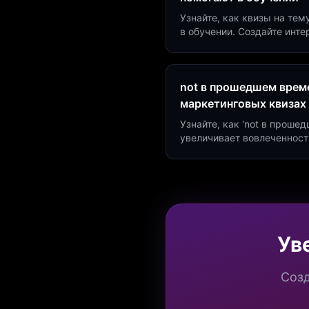
Узнайте, как квизы на тем
в обучении. Создайте инт
минут и увеличьте конвер
not в прошедшем време
маркетинговых квизах
Узнайте, как 'not в проше
увеличивает вовлеченност
создать квиз за 5 минут н
Marketing.
Ув
Созд