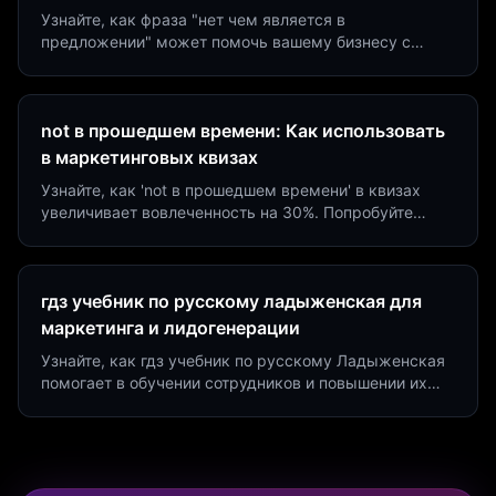
Узнайте, как фраза "нет чем является в
предложении" может помочь вашему бизнесу с
помощью квизов и виджетов. Увеличьте конверсию
на 40%!
not в прошедшем времени: Как использовать
в маркетинговых квизах
Узнайте, как 'not в прошедшем времени' в квизах
увеличивает вовлеченность на 30%. Попробуйте
создать квиз за 5 минут на платформе Insaid
Marketing.
гдз учебник по русскому ладыженская для
маркетинга и лидогенерации
Узнайте, как гдз учебник по русскому Ладыженская
помогает в обучении сотрудников и повышении их
продуктивности. Интеграция квизов и виджетов.