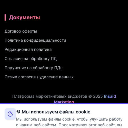
Документы
Договор оферты
Политика конфиденциальности
Редакционная политика
Согласие на обработку ПД
Поручение на обработку ПДн
Отзыв согласия / удаление данных
Платформа маркетинговых виджетов © 2025
Insaid
Marketing
ИП Мухамадеев Р.А. | ИНН: 740704342750 | ОГРНИП:
🍪 Мы используем файлы cookie
321745600019048
Мы используем файлы cookie, чтобы улучшить работу
Оператор персональных данных. Рег. №
74-25-030077
в реестре
с нашим веб-сайтом. Просматривая этот веб-сайт, вы
Роскомнадзора (Приказ № 108 от 03.06.2025)