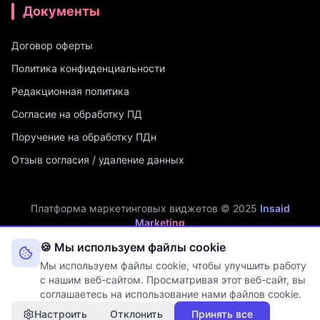
Документы
Договор оферты
Политика конфиденциальности
Редакционная политика
Согласие на обработку ПД
Поручение на обработку ПДн
Отзыв согласия / удаление данных
Платформа маркетинговых виджетов © 2025
Insaid
Marketing
ИП Мухамадеев Р.А. | ИНН: 740704342750 | ОГРНИП:
🍪 Мы используем файлы cookie
321745600019048
Мы используем файлы cookie, чтобы улучшить работу
Оператор персональных данных. Рег. №
74-25-030077
в реестре
с нашим веб-сайтом. Просматривая этот веб-сайт, вы
Роскомнадзора (Приказ № 108 от 03.06.2025)
соглашаетесь на использование нами файлов cookie.
Настроить
Отклонить
Принять все