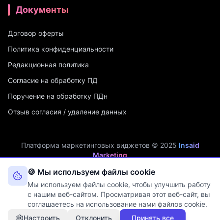
Документы
Договор оферты
Политика конфиденциальности
Редакционная политика
Согласие на обработку ПД
Поручение на обработку ПДн
Отзыв согласия / удаление данных
Платформа маркетинговых виджетов © 2025
Insaid
Marketing
ИП Мухамадеев Р.А. | ИНН: 740704342750 | ОГРНИП:
🍪 Мы используем файлы cookie
321745600019048
Мы используем файлы cookie, чтобы улучшить работу
Оператор персональных данных. Рег. №
74-25-030077
в реестре
с нашим веб-сайтом. Просматривая этот веб-сайт, вы
Роскомнадзора (Приказ № 108 от 03.06.2025)
соглашаетесь на использование нами файлов cookie.
Настроить
Отклонить
Принять все