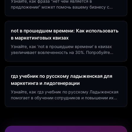
Узнайте, как фраза "нет чем является в
предложении" может помочь вашему бизнесу с
помощью квизов и виджетов. Увеличьте конверсию
на 40%!
not в прошедшем времени: Как использовать
в маркетинговых квизах
Узнайте, как 'not в прошедшем времени' в квизах
увеличивает вовлеченность на 30%. Попробуйте
создать квиз за 5 минут на платформе Insaid
Marketing.
гдз учебник по русскому ладыженская для
маркетинга и лидогенерации
Узнайте, как гдз учебник по русскому Ладыженская
помогает в обучении сотрудников и повышении их
продуктивности. Интеграция квизов и виджетов.