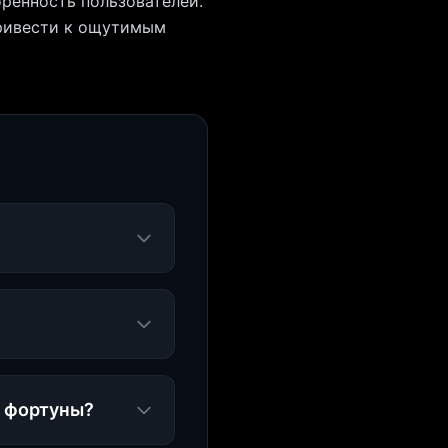
оренность пользователей.
привести к ощутимым
а фортуны?