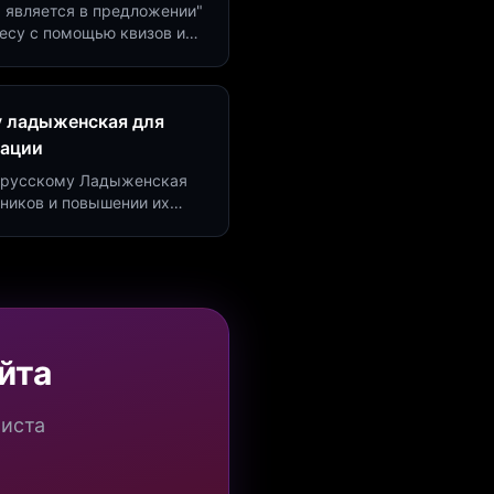
м является в предложении"
есу с помощью квизов и
рсию на 40%!
у ладыженская для
рации
по русскому Ладыженская
дников и повышении их
я квизов и виджетов.
йта
миста