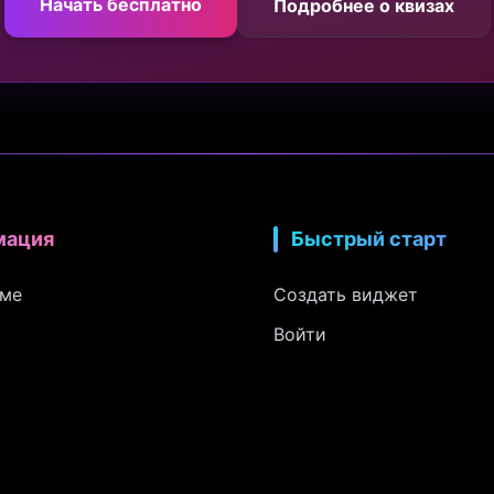
Начать бесплатно
Подробнее о квизах
мация
Быстрый старт
рме
Создать виджет
Войти