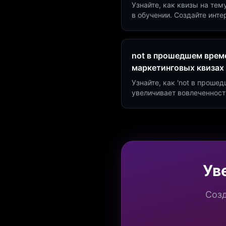
Узнайте, как квизы на тем
в обучении. Создайте инт
минут и увеличьте конвер
not в прошедшем време
маркетинговых квизах
Узнайте, как 'not в проше
увеличивает вовлеченност
создать квиз за 5 минут н
Marketing.
Ув
Созд