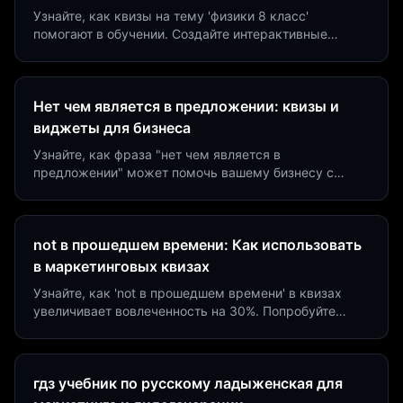
Узнайте, как квизы на тему 'физики 8 класс'
помогают в обучении. Создайте интерактивные
виджеты за 5 минут и увеличьте конверсию до 40%.
Нет чем является в предложении: квизы и
виджеты для бизнеса
Узнайте, как фраза "нет чем является в
предложении" может помочь вашему бизнесу с
помощью квизов и виджетов. Увеличьте конверсию
на 40%!
not в прошедшем времени: Как использовать
в маркетинговых квизах
Узнайте, как 'not в прошедшем времени' в квизах
увеличивает вовлеченность на 30%. Попробуйте
создать квиз за 5 минут на платформе Insaid
Marketing.
гдз учебник по русскому ладыженская для