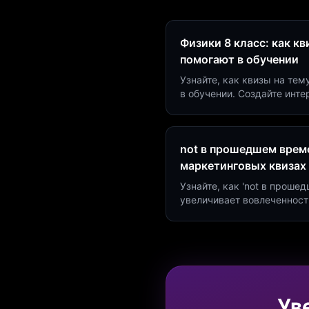
Физики 8 класс: как к
помогают в обучении
Узнайте, как квизы на тем
в обучении. Создайте инт
минут и увеличьте конвер
not в прошедшем време
маркетинговых квизах
Узнайте, как 'not в проше
увеличивает вовлеченност
создать квиз за 5 минут н
Marketing.
Ув