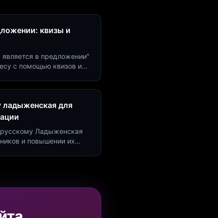
дложении: квизы и
м является в предложении"
есу с помощью квизов и
рсию на 40%!
у ладыженская для
рации
по русскому Ладыженская
дников и повышении их
я квизов и виджетов.
йта