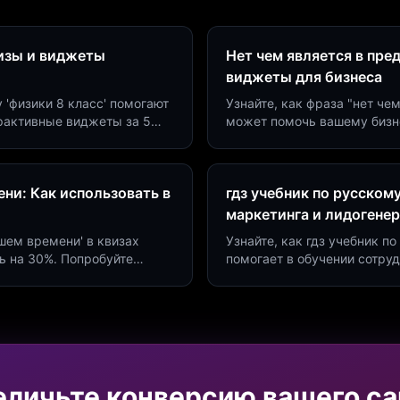
визы и виджеты
Нет чем является в пре
виджеты для бизнеса
у 'физики 8 класс' помогают
Узнайте, как фраза "нет че
ерактивные виджеты за 5
может помочь вашему бизн
сию до 40%.
виджетов. Увеличьте конве
ни: Как использовать в
гдз учебник по русском
маркетинга и лидогене
дшем времени' в квизах
Узнайте, как гдз учебник 
ь на 30%. Попробуйте
помогает в обучении сотру
а платформе Insaid
продуктивности. Интеграци
еличьте конверсию вашего са