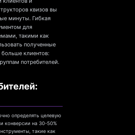
 клиентов и
структоров квизов вы
ые минуты. Гибкая
ументом для
емами, такими как
льзовать полученные
 больше клиентов:
группам потребителей.
бителей:
очно определять целевую
ии конверсии на 30-50%
нструменты, такие как