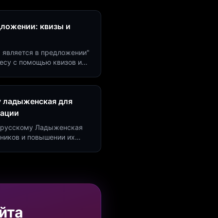
дложении: квизы и
м является в предложении"
есу с помощью квизов и
рсию на 40%!
у ладыженская для
рации
по русскому Ладыженская
дников и повышении их
я квизов и виджетов.
йта