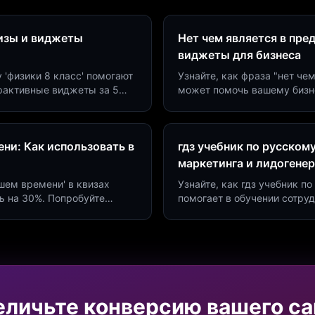
визы и виджеты
Нет чем является в пре
виджеты для бизнеса
у 'физики 8 класс' помогают
Узнайте, как фраза "нет че
ерактивные виджеты за 5
может помочь вашему бизн
сию до 40%.
виджетов. Увеличьте конве
ни: Как использовать в
гдз учебник по русском
маркетинга и лидогене
дшем времени' в квизах
Узнайте, как гдз учебник 
ь на 30%. Попробуйте
помогает в обучении сотру
а платформе Insaid
продуктивности. Интеграци
еличьте конверсию вашего са