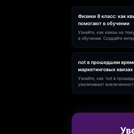
Физики 8 класс: как к
помогают в обучении
Узнайте, как квизы на тем
в обучении. Создайте инт
минут и увеличьте конвер
not в прошедшем време
маркетинговых квизах
Узнайте, как 'not в проше
увеличивает вовлеченност
создать квиз за 5 минут н
Marketing.
Ув