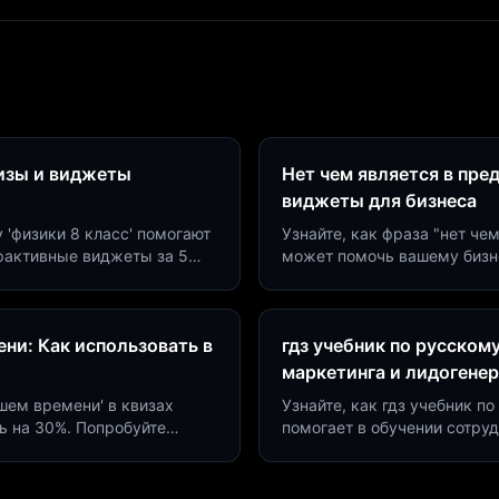
визы и виджеты
Нет чем является в пре
виджеты для бизнеса
у 'физики 8 класс' помогают
Узнайте, как фраза "нет че
ерактивные виджеты за 5
может помочь вашему бизн
сию до 40%.
виджетов. Увеличьте конве
ни: Как использовать в
гдз учебник по русском
маркетинга и лидогене
дшем времени' в квизах
Узнайте, как гдз учебник 
ь на 30%. Попробуйте
помогает в обучении сотру
а платформе Insaid
продуктивности. Интеграци