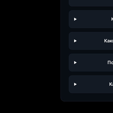
Как
По
К