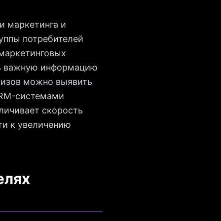
и маркетинга и
руппы потребителей
 маркетинговых
ть важную информацию
визов можно выявить
 CRM-системами
еличивает скорость
ти к увеличению
елях