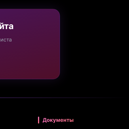
йта
миста
Документы