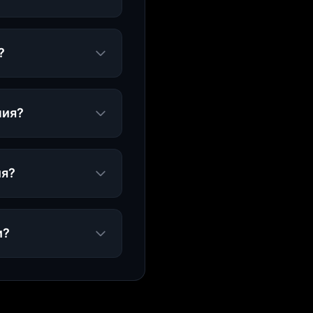
?
ния?
ия?
и?