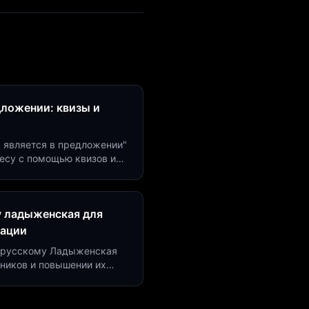
дложении: квизы и
м является в предложении"
есу с помощью квизов и
рсию на 40%!
у ладыженская для
рации
по русскому Ладыженская
дников и повышении их
я квизов и виджетов.