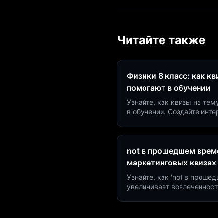
Читайте также
Физики 8 класс: как к
помогают в обучении
Узнайте, как квизы на тем
в обучении. Создайте инт
минут и увеличьте конвер
not в прошедшем време
маркетинговых квизах
Узнайте, как 'not в проше
увеличивает вовлеченност
создать квиз за 5 минут н
Marketing.