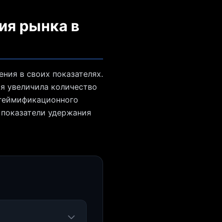
ия рынка в
ния в своих показателях.
ия увеличила количество
е геймификационного
 показатели удержания