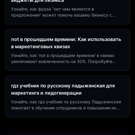
виджеты для бизнеса
Узнайте, как фраза "нет чем является в
предложении" может помочь вашему бизнесу с
помощью квизов и виджетов. Увеличьте конверсию
на 40%!
not в прошедшем времени: Как использовать
в маркетинговых квизах
Узнайте, как 'not в прошедшем времени' в квизах
увеличивает вовлеченность на 30%. Попробуйте
создать квиз за 5 минут на платформе Insaid
Marketing.
гдз учебник по русскому ладыженская для
маркетинга и лидогенерации
Узнайте, как гдз учебник по русскому Ладыженская
помогает в обучении сотрудников и повышении их
продуктивности. Интеграция квизов и виджетов.