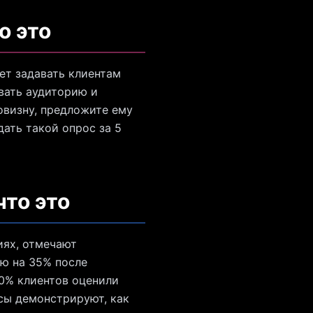
о это
ет задавать клиентам
вать аудиторию и
овизну, предложите ему
дать такой опрос за 5
что это
иях, отмечают
ию на 35% после
60% клиентов оценили
сы демонстрируют, как