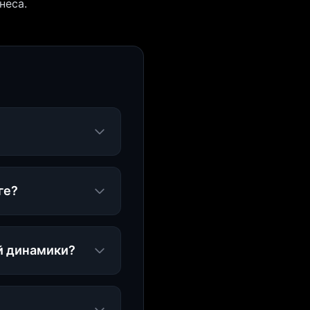
неса.
ге?
й динамики?