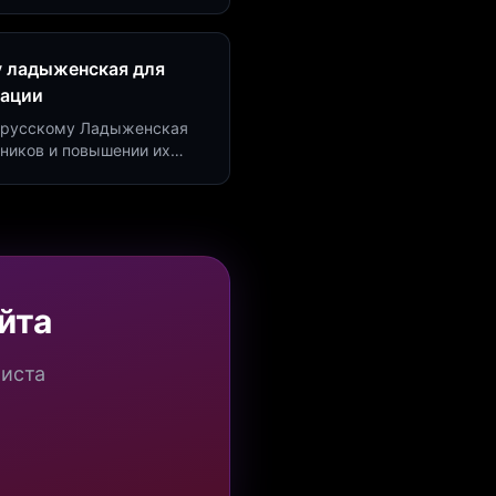
рсию на 40%!
у ладыженская для
рации
по русскому Ладыженская
дников и повышении их
я квизов и виджетов.
йта
миста