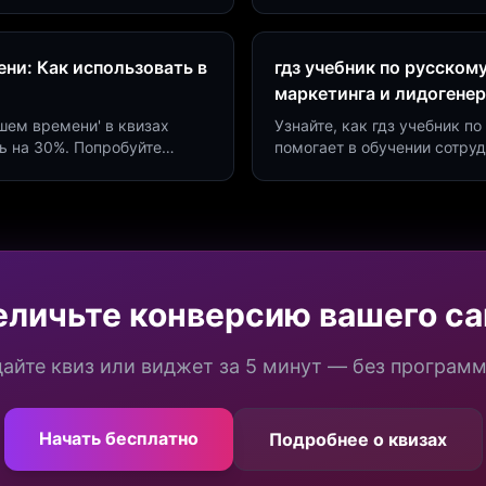
сию до 40%.
виджетов. Увеличьте конве
ни: Как использовать в
гдз учебник по русском
маркетинга и лидогене
дшем времени' в квизах
Узнайте, как гдз учебник 
ь на 30%. Попробуйте
помогает в обучении сотру
а платформе Insaid
продуктивности. Интеграци
еличьте конверсию вашего са
айте квиз или виджет за 5 минут — без програм
Начать бесплатно
Подробнее о квизах