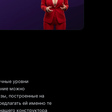
ичные уровни
нание можно
изы, построенные на
редлагать ей именно те
 нашего конструктора