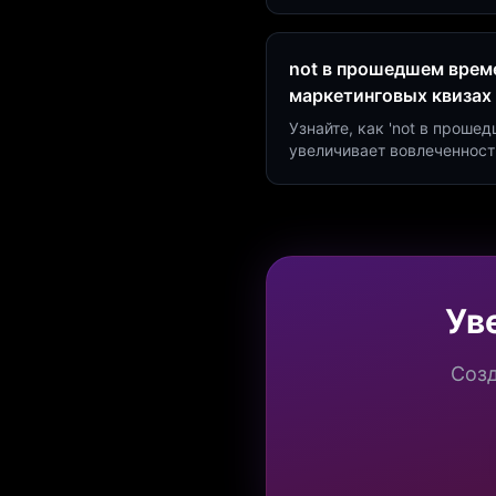
минут и увеличьте конвер
not в прошедшем време
маркетинговых квизах
Узнайте, как 'not в проше
увеличивает вовлеченност
создать квиз за 5 минут н
Marketing.
Ув
Созд