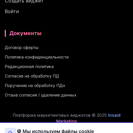
Создать виджет
Войти
Документы
Договор оферты
Политика конфиденциальности
Редакционная политика
Согласие на обработку ПД
Поручение на обработку ПДн
Отзыв согласия / удаление данных
Платформа маркетинговых виджетов © 2025
Insaid
Marketing
ИП Мухамадеев Р.А. | ИНН: 740704342750 | ОГРНИП:
🍪 Мы используем файлы cookie