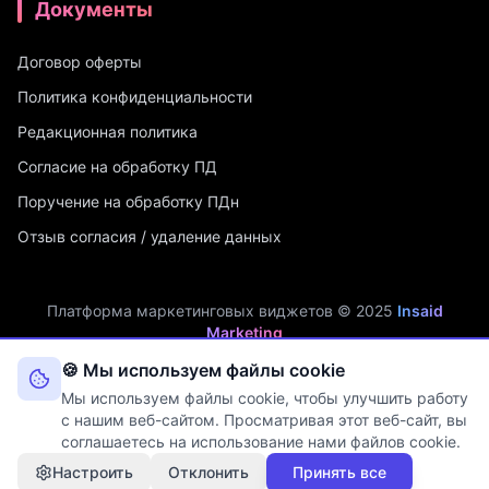
Документы
Договор оферты
Политика конфиденциальности
Редакционная политика
Согласие на обработку ПД
Поручение на обработку ПДн
Отзыв согласия / удаление данных
Платформа маркетинговых виджетов © 2025
Insaid
Marketing
ИП Мухамадеев Р.А. | ИНН: 740704342750 | ОГРНИП:
🍪 Мы используем файлы cookie
321745600019048
Мы используем файлы cookie, чтобы улучшить работу
Оператор персональных данных. Рег. №
74-25-030077
в реестре
с нашим веб-сайтом. Просматривая этот веб-сайт, вы
Роскомнадзора (Приказ № 108 от 03.06.2025)
соглашаетесь на использование нами файлов cookie.
Настроить
Отклонить
Принять все