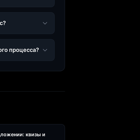
с?
ого процесса?
дложении: квизы и