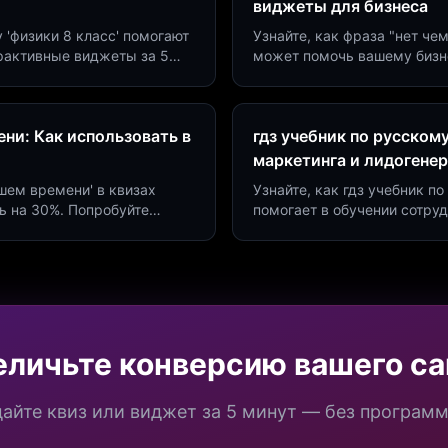
виджеты для бизнеса
у 'физики 8 класс' помогают
Узнайте, как фраза "нет че
ерактивные виджеты за 5
может помочь вашему бизн
сию до 40%.
виджетов. Увеличьте конве
ни: Как использовать в
гдз учебник по русском
маркетинга и лидогене
дшем времени' в квизах
Узнайте, как гдз учебник 
ь на 30%. Попробуйте
помогает в обучении сотру
а платформе Insaid
продуктивности. Интеграци
еличьте конверсию вашего са
айте квиз или виджет за 5 минут — без програм