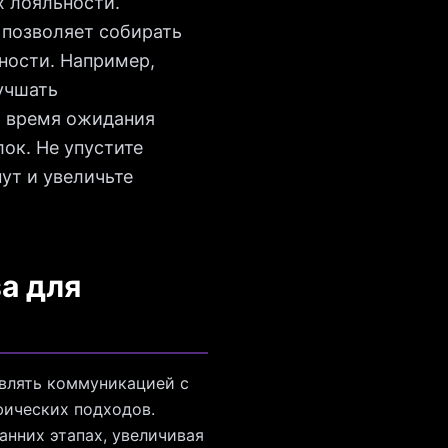
х лояльности.
 позволяет собирать
бности. Например,
учшать
ь время ожидания
ок. Не упустите
ут и увеличьте
а для
авлять коммуникацией с
фических подходов.
анних этапах, увеличивая