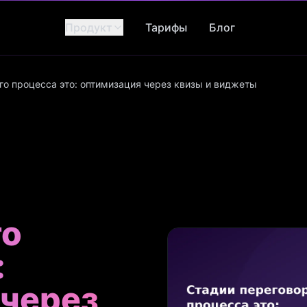
Продукт
Тарифы
Блог
го процесса это: оптимизация через квизы и виджеты
го
:
 через