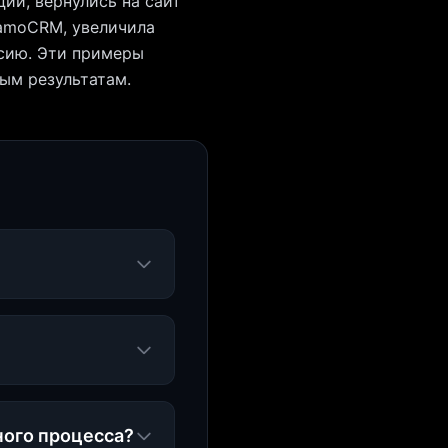
ии, вернулись на сайт
 amoCRM, увеличила
рсию. Эти примеры
ым результатам.
ного процесса?