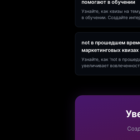
помогают в обучении
Узнайте, как квизы на тем
в обучении. Создайте инт
минут и увеличьте конвер
not в прошедшем време
маркетинговых квизах
Узнайте, как 'not в проше
увеличивает вовлеченност
создать квиз за 5 минут н
Marketing.
Ув
Созд