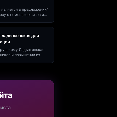
м является в предложении"
есу с помощью квизов и
рсию на 40%!
у ладыженская для
рации
по русскому Ладыженская
дников и повышении их
я квизов и виджетов.
йта
миста