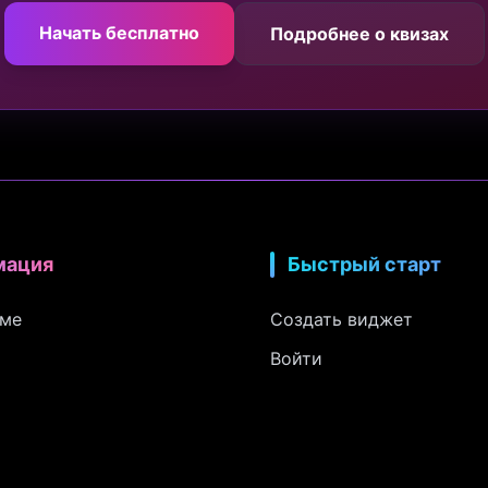
Начать бесплатно
Подробнее о квизах
мация
Быстрый старт
рме
Создать виджет
Войти