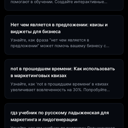
помогают в обучении. Создайте интерактивные
виджеты за 5 минут и увеличьте конверсию до 40%.
Нет чем является в предложении: квизы и
виджеты для бизнеса
Узнайте, как фраза "нет чем является в
предложении" может помочь вашему бизнесу с
помощью квизов и виджетов. Увеличьте конверсию
на 40%!
not в прошедшем времени: Как использовать
в маркетинговых квизах
Узнайте, как 'not в прошедшем времени' в квизах
увеличивает вовлеченность на 30%. Попробуйте
создать квиз за 5 минут на платформе Insaid
Marketing.
гдз учебник по русскому ладыженская для
маркетинга и лидогенерации
Узнайте, как гдз учебник по русскому Ладыженская