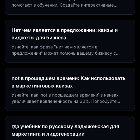
помогают в обучении. Создайте интерактивные
виджеты за 5 минут и увеличьте конверсию до 40%.
Нет чем является в предложении: квизы и
виджеты для бизнеса
Узнайте, как фраза "нет чем является в
предложении" может помочь вашему бизнесу с
помощью квизов и виджетов. Увеличьте конверсию
на 40%!
not в прошедшем времени: Как использовать
в маркетинговых квизах
Узнайте, как 'not в прошедшем времени' в квизах
увеличивает вовлеченность на 30%. Попробуйте
создать квиз за 5 минут на платформе Insaid
Marketing.
гдз учебник по русскому ладыженская для
маркетинга и лидогенерации