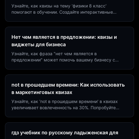
Узнайте, как квизы на тему 'физики 8 класс'
помогают в обучении. Создайте интерактивные
виджеты за 5 минут и увеличьте конверсию до 40%.
Нет чем является в предложении: квизы и
виджеты для бизнеса
Узнайте, как фраза "нет чем является в
предложении" может помочь вашему бизнесу с
помощью квизов и виджетов. Увеличьте конверсию
на 40%!
not в прошедшем времени: Как использовать
в маркетинговых квизах
Узнайте, как 'not в прошедшем времени' в квизах
увеличивает вовлеченность на 30%. Попробуйте
создать квиз за 5 минут на платформе Insaid
Marketing.
гдз учебник по русскому ладыженская для