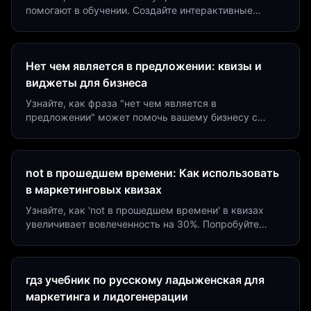
помогают в обучении. Создайте интерактивные
виджеты за 5 минут и увеличьте конверсию до 40%.
Нет чем является в предложении: квизы и
виджеты для бизнеса
Узнайте, как фраза "нет чем является в
предложении" может помочь вашему бизнесу с
помощью квизов и виджетов. Увеличьте конверсию
на 40%!
not в прошедшем времени: Как использовать
в маркетинговых квизах
Узнайте, как 'not в прошедшем времени' в квизах
увеличивает вовлеченность на 30%. Попробуйте
создать квиз за 5 минут на платформе Insaid
Marketing.
гдз учебник по русскому ладыженская для
маркетинга и лидогенерации