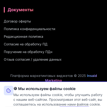
Документы
Договор оферты
Политика конфиденциальности
Редакционная политика
Согласие на обработку ПД
Поручение на обработку ПДн
Отзыв согласия / удаление данных
Платформа маркетинговых виджетов © 2025
Insaid
Marketing
ИП Мухамадеев Р.А. | ИНН: 740704342750 | ОГРНИП:
🍪 Мы используем файлы cookie
321745600019048
Мы используем файлы cookie, чтобы улучшить работу
Оператор персональных данных. Рег. №
74-25-030077
в реестре
с нашим веб-сайтом. Просматривая этот веб-сайт, вы
Роскомнадзора (Приказ № 108 от 03.06.2025)
соглашаетесь на использование нами файлов cookie.