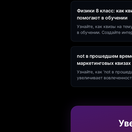
Физики 8 класс: как к
помогают в обучении
Узнайте, как квизы на тем
в обучении. Создайте инт
минут и увеличьте конвер
not в прошедшем време
маркетинговых квизах
Узнайте, как 'not в проше
увеличивает вовлеченност
создать квиз за 5 минут н
Marketing.
Ув