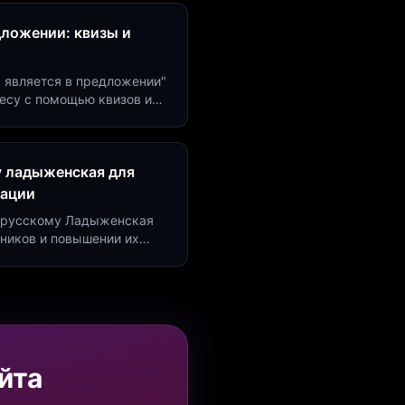
дложении: квизы и
м является в предложении"
есу с помощью квизов и
рсию на 40%!
у ладыженская для
рации
по русскому Ладыженская
дников и повышении их
я квизов и виджетов.
йта