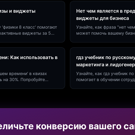
визы и виджеты
Нет чем является в пре
виджеты для бизнеса
у 'физики 8 класс' помогают
Узнайте, как фраза "нет че
ерактивные виджеты за 5
может помочь вашему бизн
сию до 40%.
виджетов. Увеличьте конве
ни: Как использовать в
гдз учебник по русском
маркетинга и лидогене
дшем времени' в квизах
Узнайте, как гдз учебник 
ь на 30%. Попробуйте
помогает в обучении сотру
а платформе Insaid
продуктивности. Интеграци
еличьте конверсию вашего са