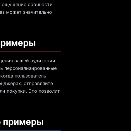
та ощущение срочности
каз может значительно
 примеры
едения вашей аудитории.
ть персонализированные
 когда пользователь
енджерах: отправляйте
и покупки. Это позволит
е примеры