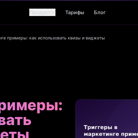
Продукт
Тарифы
Блог
нге примеры: как использовать квизы и виджеты
примеры:
вать
жеты