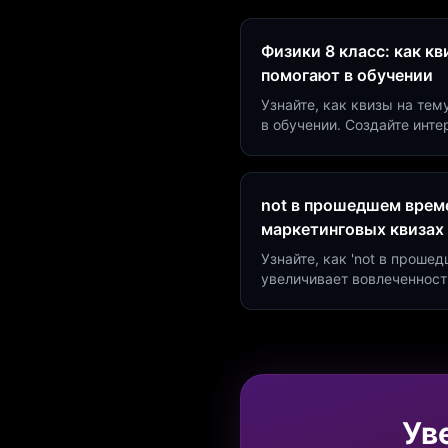
Физики 8 класс: как к
помогают в обучении
Узнайте, как квизы на тем
в обучении. Создайте инт
минут и увеличьте конвер
not в прошедшем време
маркетинговых квизах
Узнайте, как 'not в проше
увеличивает вовлеченност
создать квиз за 5 минут н
Marketing.
Ув