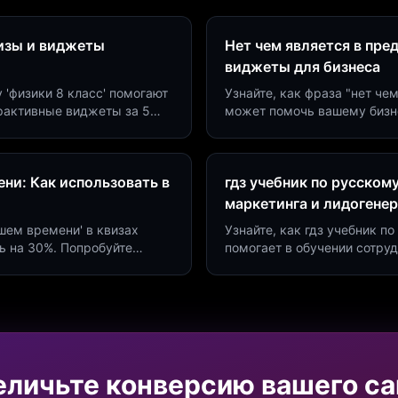
визы и виджеты
Нет чем является в пре
виджеты для бизнеса
у 'физики 8 класс' помогают
Узнайте, как фраза "нет че
ерактивные виджеты за 5
может помочь вашему бизн
сию до 40%.
виджетов. Увеличьте конве
ни: Как использовать в
гдз учебник по русском
маркетинга и лидогене
дшем времени' в квизах
Узнайте, как гдз учебник 
ь на 30%. Попробуйте
помогает в обучении сотру
а платформе Insaid
продуктивности. Интеграци
еличьте конверсию вашего са