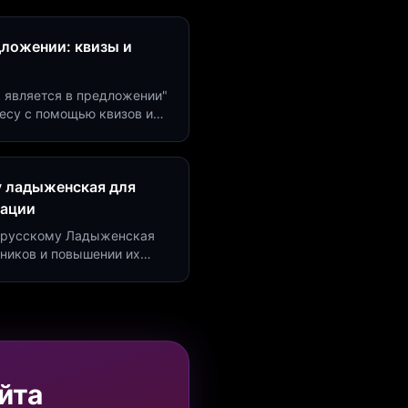
дложении: квизы и
м является в предложении"
есу с помощью квизов и
рсию на 40%!
у ладыженская для
рации
по русскому Ладыженская
дников и повышении их
я квизов и виджетов.
йта