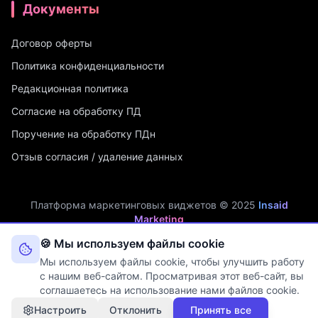
Документы
Договор оферты
Политика конфиденциальности
Редакционная политика
Согласие на обработку ПД
Поручение на обработку ПДн
Отзыв согласия / удаление данных
Платформа маркетинговых виджетов © 2025
Insaid
Marketing
ИП Мухамадеев Р.А. | ИНН: 740704342750 | ОГРНИП:
🍪 Мы используем файлы cookie
321745600019048
Мы используем файлы cookie, чтобы улучшить работу
Оператор персональных данных. Рег. №
74-25-030077
в реестре
с нашим веб-сайтом. Просматривая этот веб-сайт, вы
Роскомнадзора (Приказ № 108 от 03.06.2025)
соглашаетесь на использование нами файлов cookie.
Настроить
Отклонить
Принять все