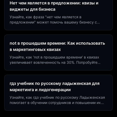
Нет чем является в предложении: квизы и
виджеты для бизнеса
Узнайте, как фраза "нет чем является в
предложении" может помочь вашему бизнесу с
помощью квизов и виджетов. Увеличьте конверсию
на 40%!
not в прошедшем времени: Как использовать
в маркетинговых квизах
Узнайте, как 'not в прошедшем времени' в квизах
увеличивает вовлеченность на 30%. Попробуйте
создать квиз за 5 минут на платформе Insaid
Marketing.
гдз учебник по русскому ладыженская для
маркетинга и лидогенерации
Узнайте, как гдз учебник по русскому Ладыженская
помогает в обучении сотрудников и повышении их
продуктивности. Интеграция квизов и виджетов.