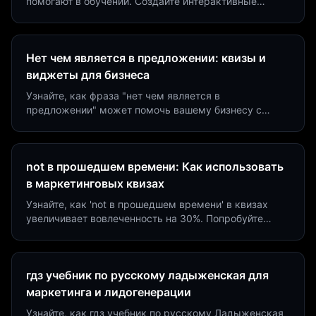
помогают в обучении. Создайте интерактивные
виджеты за 5 минут и увеличьте конверсию до 40%.
Нет чем является в предложении: квизы и
виджеты для бизнеса
Узнайте, как фраза "нет чем является в
предложении" может помочь вашему бизнесу с
помощью квизов и виджетов. Увеличьте конверсию
на 40%!
not в прошедшем времени: Как использовать
в маркетинговых квизах
Узнайте, как 'not в прошедшем времени' в квизах
увеличивает вовлеченность на 30%. Попробуйте
создать квиз за 5 минут на платформе Insaid
Marketing.
гдз учебник по русскому ладыженская для
маркетинга и лидогенерации
Узнайте, как гдз учебник по русскому Ладыженская