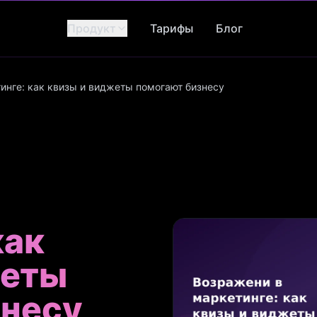
Продукт
Тарифы
Блог
инге: как квизы и виджеты помогают бизнесу
как
жеты
знесу