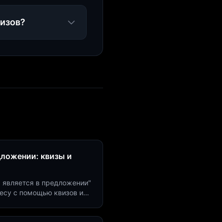
визов?
дложении: квизы и
м является в предложении"
есу с помощью квизов и
рсию на 40%!