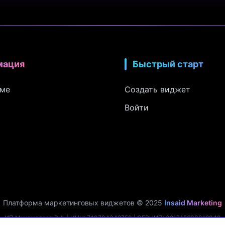
мация
Быстрый старт
рме
Создать виджет
Войти
Платформа маркетинговых виджетов © 2025
Insaid Marketing
ИП Мухамадеев Р.А. | ИНН: 740704342750 | ОГРНИП: 321745600019048