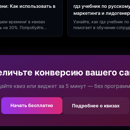
ни: Как использовать в
гдз учебник по русском
маркетинга и лидогене
дшем времени' в квизах
Узнайте, как гдз учебник 
ь на 30%. Попробуйте
помогает в обучении сотру
а платформе Insaid
продуктивности. Интеграци
еличьте конверсию вашего са
айте квиз или виджет за 5 минут — без програм
Начать бесплатно
Подробнее о квизах