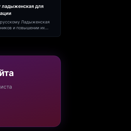
у ладыженская для
рации
по русскому Ладыженская
дников и повышении их
я квизов и виджетов.
йта
миста