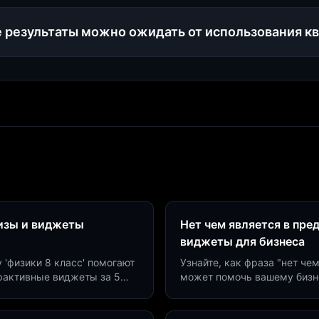
 результаты можно ожидать от использования к
визы и виджеты
Нет чем является в пре
виджеты для бизнеса
у 'физики 8 класс' помогают
Узнайте, как фраза "нет че
ерактивные виджеты за 5
может помочь вашему бизн
сию до 40%.
виджетов. Увеличьте конве