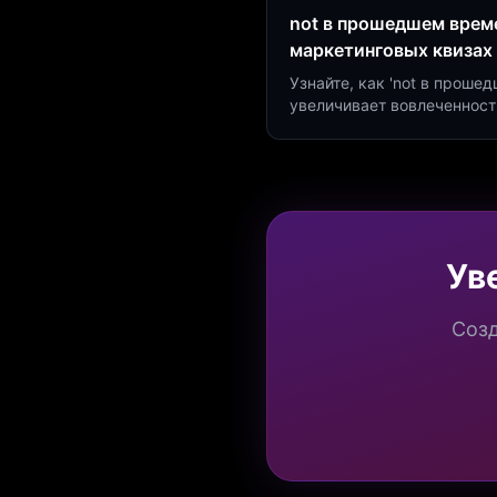
not в прошедшем време
маркетинговых квизах
Узнайте, как 'not в проше
увеличивает вовлеченност
создать квиз за 5 минут н
Marketing.
Ув
Созд